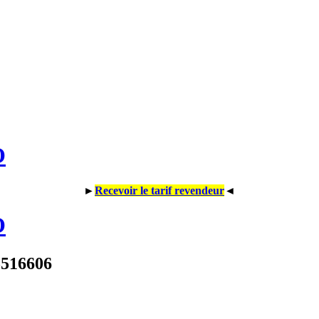
O
►
Recevoir le tarif revendeur
◄
O
5516606