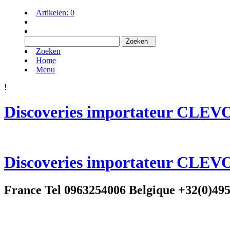
Artikelen:
0
Zoeken
Home
Menu
!
Discoveries importateur CLEV
Discoveries importateur CLEV
France Tel 0963254006 Belgique +32(0)49